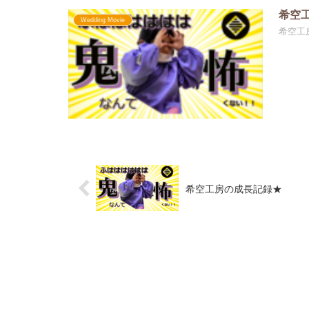
希空
Wedding Movie
希空工
希空工房の成長記録★