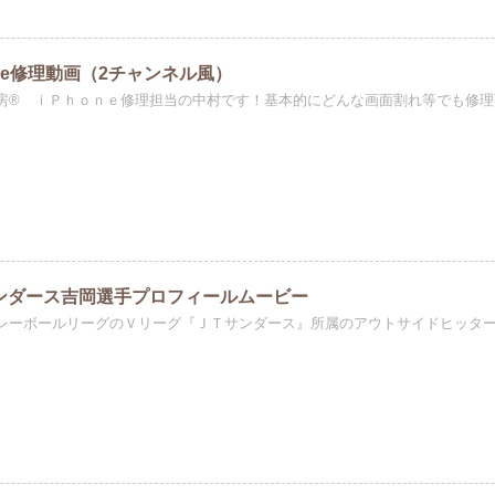
one修理動画（2チャンネル風）
房® ｉＰｈｏｎｅ修理担当の中村です！基本的にどんな画面割れ等でも修理可
サンダース吉岡選手プロフィールムービー
レーボールリーグのＶリーグ『ＪＴサンダース』所属のアウトサイドヒッター【