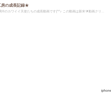
工房の成長記録★
房®のカワイイ天使たちの成長動画です(^^♪ この動画は新米🔰動画クリ...
iph