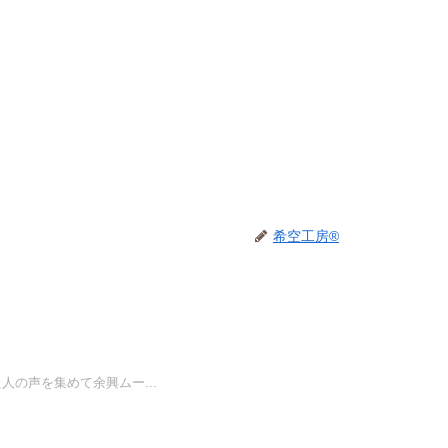
希空工房®
の声を集めて余興ムー...