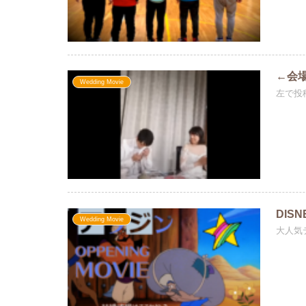
←会
Wedding Movie
左で投
DIS
Wedding Movie
大人気