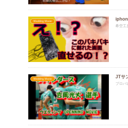
iph
Wedding Movie
希空工
JT
Wedding Movie
プロバ